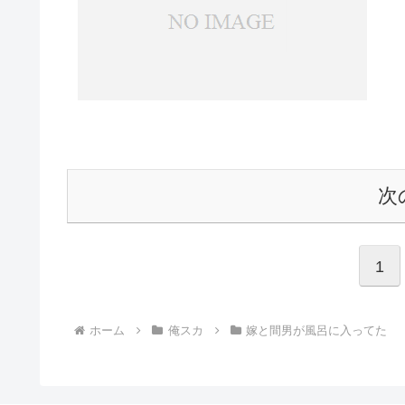
次
1
ホーム
俺スカ
嫁と間男が風呂に入ってた