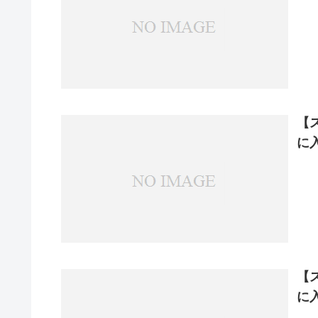
【
に
【
に