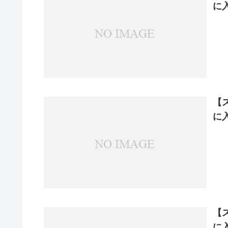
に
【
に
【
に