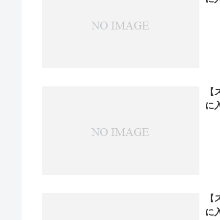
【
に
【
に