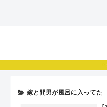
※
嫁と間男が風呂に入ってた
【