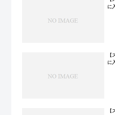
に
【
に
【