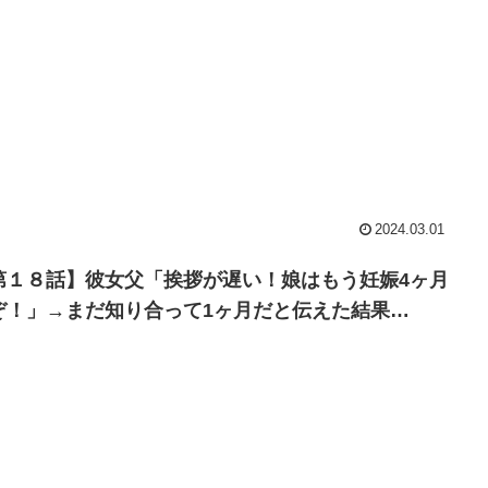
2024.03.01
第１８話】彼女父「挨拶が遅い！娘はもう妊娠4ヶ月
ぞ！」→まだ知り合って1ヶ月だと伝えた結果…