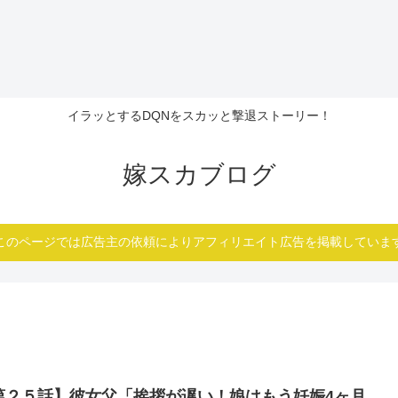
イラッとするDQNをスカッと撃退ストーリー！
嫁スカブログ
このページでは広告主の依頼によりアフィリエイト広告を掲載していま
第２５話】彼女父「挨拶が遅い！娘はもう妊娠4ヶ月