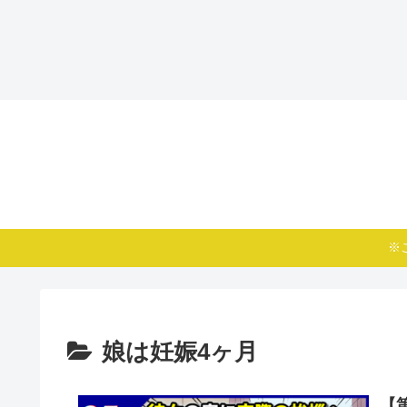
※
娘は妊娠4ヶ月
【