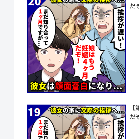
だ
【
だ