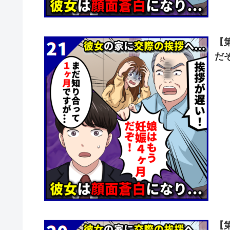
【
だ
【