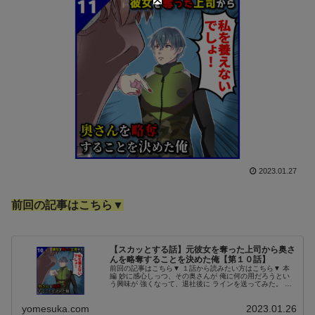
2023.01.27
前回の記事はこちら▼
【スカッとする話】元彼女を奪った上司から奥さ
んを略奪することを決めた俺【第１０話】
前回の記事はこちら▼ １話から読みたい方はこちら▼ 本
編 妙に感心しっつ、その奥さんが 俺に何の用だろうとい
う興味が 強くなって、退社後に ラインを送ってみた。 す
ぐ反応があった。 できれば会って話したいという。 課長
は今夜遅いともいうので...
yomesuka.com
2023.01.26