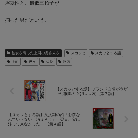
浮気性と、最低三拍子が
揃った男だという。
彼女を奪った上司の奥さんを
スカッと
スカッとする話
上司
彼女
恋愛
浮気
【スカッとする話】ブランド自慢がウザ
い幼稚園のDQNママ友【第７話】
【スカッとする話】反抗期の娘「お前な
んていらない！消えろ！」→翌日、父は
帰って来なかった… 【第４話】