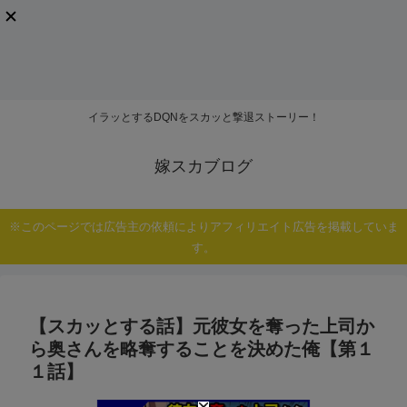
イラッとするDQNをスカッと撃退ストーリー！
嫁スカブログ
※このページでは広告主の依頼によりアフィリエイト広告を掲載していま
す。
【スカッとする話】元彼女を奪った上司か
ら奥さんを略奪することを決めた俺【第１
１話】