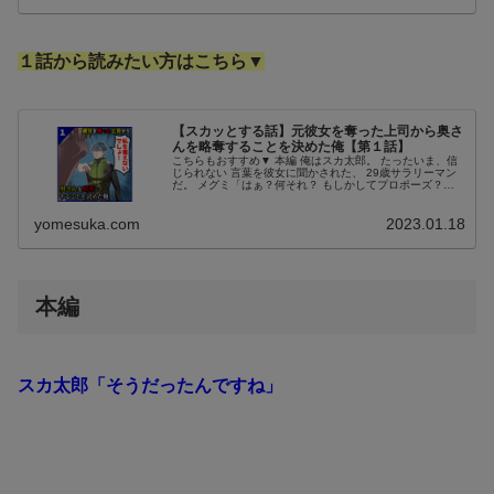
１話から読みたい方はこちら▼
【スカッとする話】元彼女を奪った上司から奥さ
んを略奪することを決めた俺【第１話】
こちらもおすすめ▼ 本編 俺はスカ太郎。 たったいま、信
じられない 言葉を彼女に聞かされた、 29歳サラリーマン
だ。 メグミ「はぁ？何それ？ もしかしてプロポーズ？」
三年付き合った彼女の メグミに、思い切って スカ太郎
「家族にならないか」...
yomesuka.com
2023.01.18
本編
スカ太郎「そうだったんですね」