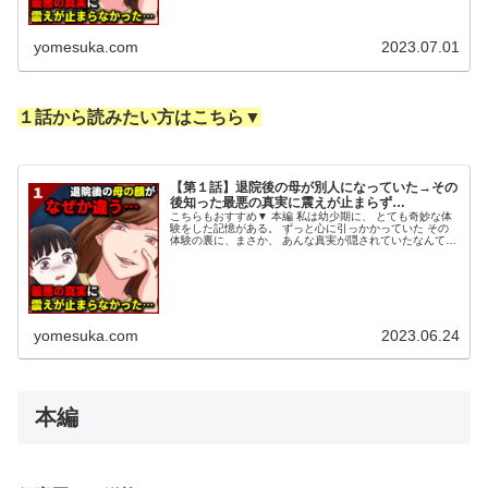
yomesuka.com
2023.07.01
１話から読みたい方はこちら▼
【第１話】退院後の母が別人になっていた→その
後知った最悪の真実に震えが止まらず…
こちらもおすすめ▼ 本編 私は幼少期に、 とても奇妙な体
験をした記憶がある。 ずっと心に引っかかっていた その
体験の裏に、まさか、 あんな真実が隠されていたなんて…
私の名前はスカミ。２１歳。会社員。 まず、私の人生を大
きく変えることに な...
yomesuka.com
2023.06.24
本編