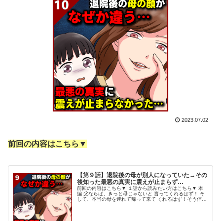
2023.07.02
前回の内容はこちら▼
【第９話】退院後の母が別人になっていた→その
後知った最悪の真実に震えが止まらず…
前回の内容はこちら▼ １話から読みたい方はこちら▼ 本
編 父ならば、きっと母じゃないと 言ってくれるはず！ そ
して、本当の母を連れて帰って来て くれるはず！そう信じ
ていたのだが… 仕事から帰ってきた父は、 女性を見る
と、 父「退院おめでとう...