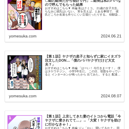
〇組の組長だから会計０円」→組長は私のパパな
ので呼んでもらった結果
おすすめはこちら▼ 本編 私はクミコ。 21歳の女子大生。
ちなみに彼氏はいない。 実を言えば、とある事情で、 彼
氏どころか友達も作りにくい立場だったりする。 幼馴染の
メイコくらいかなぁ、 まともに友人付き合いできてるの
は。 最近の楽しみと...
yomesuka.com
2024.06.21
【第１話】ヤクザの息子と知らずに家にイタズラ
注文したDON…「僕のパパヤクザだけど大丈
夫？」
おすすめはこちら▼ 本編 「はーい！ 今行きまーす！」 僕
はタケウチジン。 小学5年生だ。 この日、宿題をやってい
ると インターホンが鳴ったから 出てみた。 すると 配達員
「お支払い お願いします！」 ジン「あ、はい…」 やって
きたのは ウ...
yomesuka.com
2024.08.07
【第１話】上京してきた妻のイトコから電話「今
ヤクザに脅されてて…」→「大変！ヤクザを助け
に行かなきゃ！」
おすすめはこちら▼ 本編 ジン「おい、聞いてるか？」 同