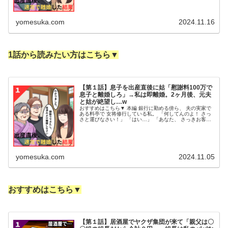
yomesuka.com
2024.11.16
1話から読みたい方はこちら▼
【第１話】息子を出産直後に姑「慰謝料100万で
息子と離婚しろ」→私は即離婚。2ヶ月後、元夫
と姑が絶望し…w
おすすめはこちら▼ 本編 銀行に勤める傍ら、 夫の実家で
ある料亭で 女将修行している私。 「何してんのよ！ さっ
さと運びなさい！」 「はい…」 「あなた、 さっきお客様
の前で 転んでたわよねｗ 修行の身とは言え、 アテクシに
恥かかせないで ...
yomesuka.com
2024.11.05
おすすめはこちら▼
【第１話】居酒屋でヤクザ集団が来て「親父は〇