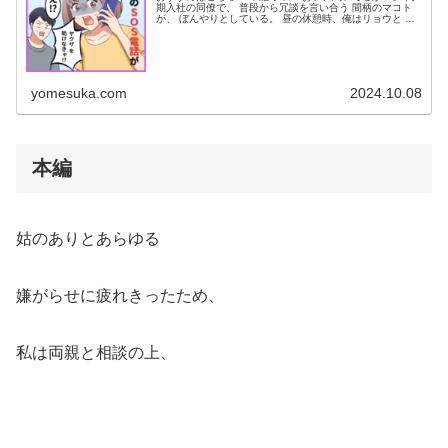
期入社の同僚で、 普段から冗談を言い合う 間柄のマコト
が、 ぼんやりとしている。 昼の休憩時、俺はリョウと 外
食に出るのだが、 今日は朝から様子が おかしい。 しょん
ぼりしている、 と...
yomesuka.com
2024.10.08
本編
姑のありとあらゆる
嫌がらせに疲れきったため、
私は両親と相談の上、