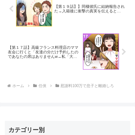
【第１９話】】同棲彼氏に結納報告され
た→入籍後に衝撃の真実を伝えると…
【第１７話】高級フランス料理店のママ
友会に行くと「友達の分だけ予約したの
であなたの席はありませんw→私「大丈
夫ですw」
ホーム
任侠
慰謝料100万で息子と離婚しろ
カテゴリー別