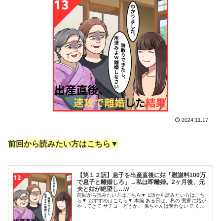
2024.11.17
前回から読みたい方はこちら▼
【第１２話】息子を出産直後に姑「慰謝料100万
で息子と離婚しろ」→私は即離婚。2ヶ月後、元
夫と姑が絶望し…w
前回から読みたい方はこちら▼ 1話から読みたい方はこち
ら▼ おすすめはこちら▼ 本編 ある日は、私の 実家に姑が
やってきて サチコ「どうか、 孫ちゃんは奪わないで くだ
さい！ 産まれる前からアスカさんと 孫を跡取りにするた
め アテクシに渡す...