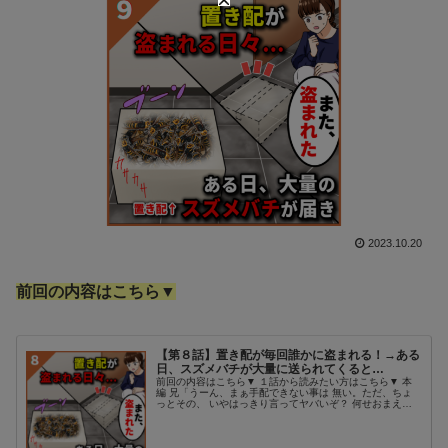
2023.10.20
前回の内容はこちら▼
【第８話】置き配が毎回誰かに盗まれる！→ある
日、スズメバチが大量に送られてくると…
前回の内容はこちら▼ １話から読みたい方はこちら▼ 本
編 兄「うーん、まぁ手配できない事は 無い。ただ、ちょ
っとその、 いやはっきり言ってヤバいぞ？ 何せおまえの
リクエストは」 アスカ「わかってる。 でも腹が立つの
よ、人が甘い顔を してたら...