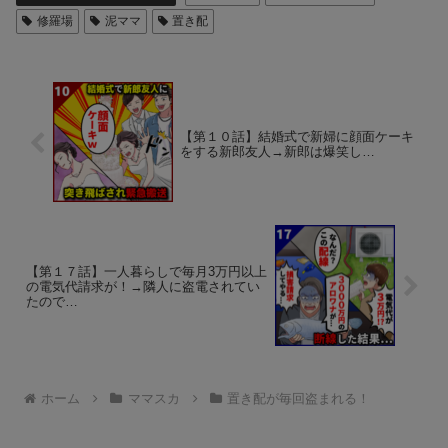
修羅場
泥ママ
置き配
【第１０話】結婚式で新婦に顔面ケーキ
をする新郎友人→新郎は爆笑し…
【第１７話】一人暮らしで毎月3万円以上
の電気代請求が！→隣人に盗電されてい
たので…
ホーム
ママスカ
置き配が毎回盗まれる！