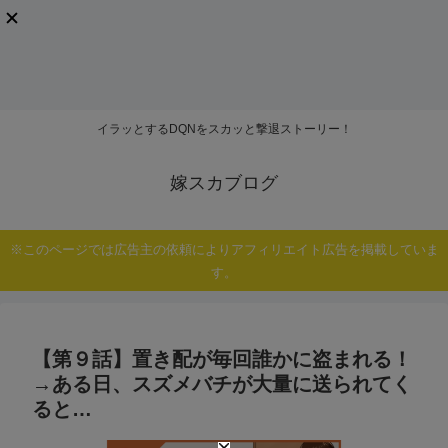
イラッとするDQNをスカッと撃退ストーリー！
嫁スカブログ
※このページでは広告主の依頼によりアフィリエイト広告を掲載していま
す。
【第９話】置き配が毎回誰かに盗まれる！
→ある日、スズメバチが大量に送られてく
ると…