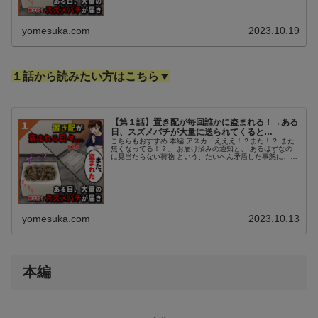
yomesuka.com
2023.10.19
１話から読みたい方はこちら▼
【第１話】置き配が毎回誰かに盗まれる！→ある
日、スズメバチが大量に送られてくると…
こちらもおすすめ 本編 アスカ「えええ！？また！？ また
無くなってる！？」 お届け済みの通知と、 あるはずなの
に見当たらない荷物 という、たいへん矛盾した事態に、
私アスカは茫然としている。 養蜂を手掛ける兄から、 定
期的に「あるもの」が ...
yomesuka.com
2023.10.13
本編