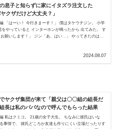
の息子と知らずに家にイタズラ注文した
パヤクザだけど大丈夫？」
編 「はーい！ 今行きまーす！」 僕はタケウチジン。 小学
題をやっていると インターホンが鳴ったから 出てみた。 す
 お願いします！」 ジン「あ、はい…」 やってきたのは
2024.08.07
でヤクザ集団が来て「親父は〇〇組の組長だ
組長は私のパパなので呼んでもらった結果
編 私はクミコ。 21歳の女子大生。 ちなみに彼氏はいな
ある事情で、 彼氏どころか友達も作りにくい立場だったりす