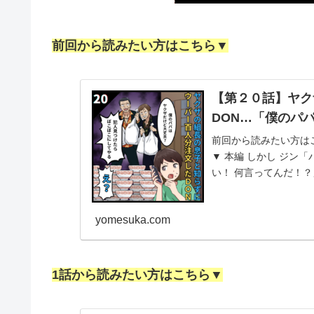
前回から読みたい方はこちら▼
【第２０話】ヤク
DON…「僕のパ
前回から読みたい方は
▼ 本編 しかし ジン
い！ 何言ってんだ！？
っき...
yomesuka.com
1話から読みたい方はこちら▼