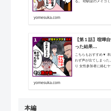
る。 幼馴染のメイコく
の楽しみと...
yomesuka.com
【第１話】喧嘩自
った結果…
こちらもおすすめ▼ 本
わず声が出てしまった
り 女性参加者に絡むヤ
の俺ことジ...
yomesuka.com
本編