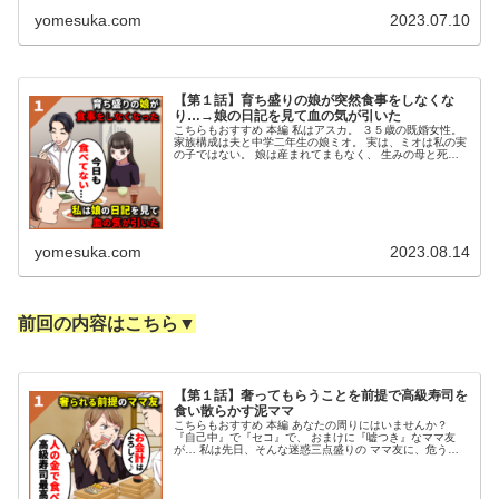
yomesuka.com
2023.07.10
【第１話】育ち盛りの娘が突然食事をしなくな
り…→娘の日記を見て血の気が引いた
こちらもおすすめ 本編 私はアスカ。 ３５歳の既婚女性。
家族構成は夫と中学二年生の娘ミオ。 実は、ミオは私の実
の子ではない。 娘は産まれてまもなく、 生みの母と死別
してしまった。 夫シュウジは、ミオが３歳になるまで シ
ングルファーザーとし...
yomesuka.com
2023.08.14
前回の内容はこちら▼
【第１話】奢ってもらうことを前提で高級寿司を
食い散らかす泥ママ
こちらもおすすめ 本編 あなたの周りにはいませんか？
『自己中』で『セコ』で、 おまけに『嘘つき』なママ友
が… 私は先日、そんな迷惑三点盛りの ママ友に、危うく
カモにされてしまう ところだったのだ…… 私はアスカ。
３１歳、主婦。 娘が保育園...