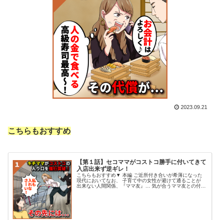
2023.09.21
こちらもおすすめ
【第１話】セコママがコストコ勝手に付いてきて
入店出来ず逆ギレ！
こちらもおすすめ▼ 本編 ご近所付き合いが希薄になった
現代においてなお、 子育て中の女性が避けて通ることが
出来ない人間関係、『ママ友』… 気が合うママ友との付き
合いは 楽しいものだが、 幼稚園や小学校での繋がりで
は、 苦手なタイプのママ...