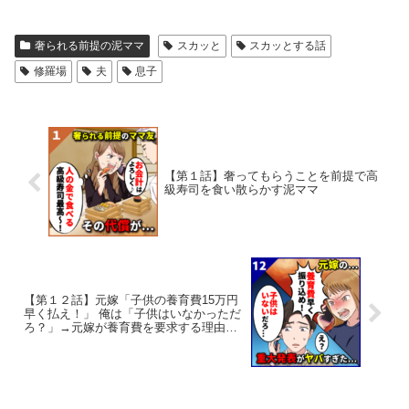
奢られる前提の泥ママ
スカッと
スカッとする話
修羅場
夫
息子
【第１話】奢ってもらうことを前提で高
級寿司を食い散らかす泥ママ
【第１２話】元嫁「子供の養育費15万円
早く払え！」 俺は「子供はいなかっただ
ろ？」→元嫁が養育費を要求する理由
が…