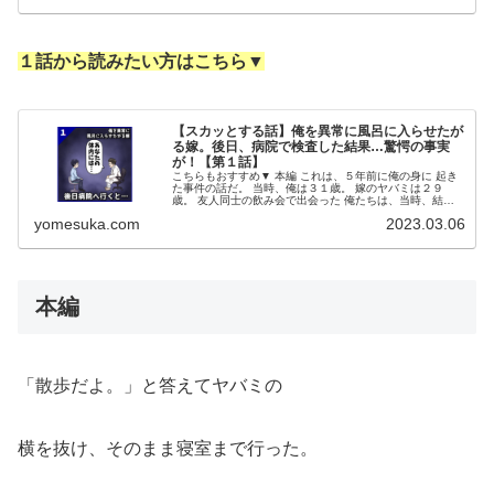
１話から読みたい方はこちら▼
【スカッとする話】俺を異常に風呂に入らせたが
る嫁。後日、病院で検査した結果…驚愕の事実
が！【第１話】
こちらもおすすめ▼ 本編 これは、５年前に俺の身に 起き
た事件の話だ。 当時、俺は３１歳。 嫁のヤバミは２９
歳。 友人同士の飲み会で出会った 俺たちは、当時、結婚
３年目だった。 俺は地元の会社で、 営業担当として働い
yomesuka.com
2023.03.06
ていた。 社員が１０数名...
本編
「散歩だよ。」と答えてヤバミの
横を抜け、そのまま寝室まで行った。