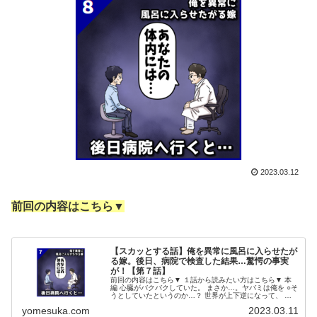
2023.03.12
前回の内容はこちら▼
【スカッとする話】俺を異常に風呂に入らせたが
る嫁。後日、病院で検査した結果…驚愕の事実
が！【第７話】
前回の内容はこちら▼ １話から読みたい方はこちら▼ 本
編 心臓がバクバクしていた。 まさか…。ヤバミは俺を ○そ
うとしていたというのか…？ 世界が上下逆になって、 ガ
ラガラと虚空へと崩れ落ちて 行くような感覚だった。 医
yomesuka.com
2023.03.11
者「警察に届けるか…...