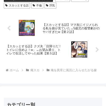
スカッとする話
不倫
浮気
【スカッとする話】ママ友にイジメられ
る私を娘が見ていた→5歳児の復讐劇がの
ヤバすぎたw【第２話】
【スカッとする話】クズ夫「目障りだ！
トイレに住めよ！w」→お望み通り、ト
イレで生活してやった結果【第５話】
ホーム
俺スカ
俺を異常に風呂に入らせたがる嫁
カテゴリー別