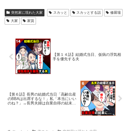
突然家に現れた大家
スカッと
スカッとする話
修羅場
大家
家賃
【第１４話】結婚式当日、仮病の浮気相
手を優先する夫
【第６話】長男の結婚式当日「高齢出産
のBBAは出席するな！」私「本当にいい
のね？」→長男夫婦は自業自得の結末
に…