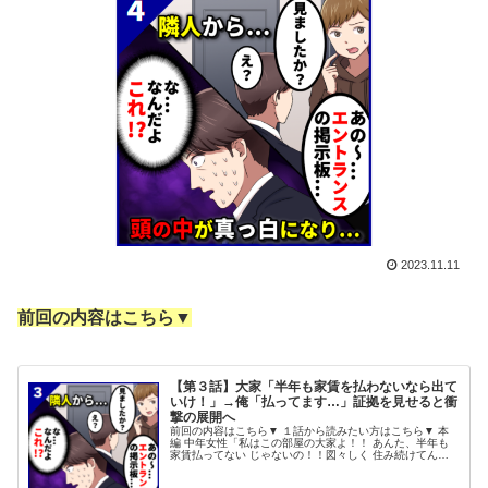
2023.11.11
前回の内容はこちら▼
【第３話】大家「半年も家賃を払わないなら出て
いけ！」→俺「払ってます…」証拠を見せると衝
撃の展開へ
前回の内容はこちら▼ １話から読みたい方はこちら▼ 本
編 中年女性「私はこの部屋の大家よ！！ あんた、半年も
家賃払ってない じゃないの！！図々しく 住み続けてんじ
ゃないわよ！！！」 スカオ「えっ……？？？」 思いがけ
ない罵倒を受け、 俺は一...