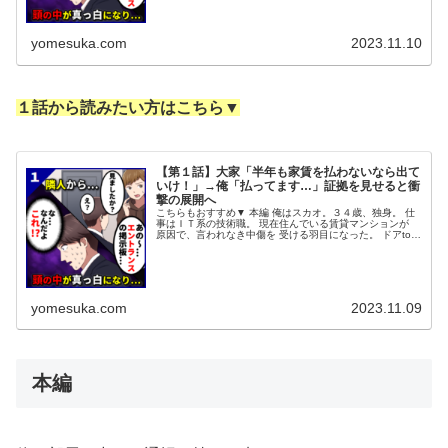
yomesuka.com
2023.11.10
１話から読みたい方はこちら▼
【第１話】大家「半年も家賃を払わないなら出て
いけ！」→俺「払ってます…」証拠を見せると衝
撃の展開へ
こちらもおすすめ▼ 本編 俺はスカオ。３４歳、独身。 仕
事はＩＴ系の技術職。 現在住んでいる賃貸マンションが
原因で、言われなき中傷を 受ける羽目になった。 ドアtoド
アで、職場まで２０分。 駅近、コンビニ近、 スポーツジ
ムも徒歩圏内。 オ...
yomesuka.com
2023.11.09
本編