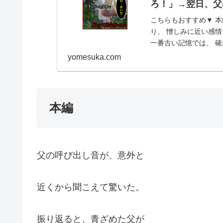
ろ！」→翌日、父
こちらもおすすめ▼ 本
り、 憎しみに近い感情
一番古い記憶では、 確
だ。 はっ...
yomesuka.com
本編
父の呼び出し音が、意外と
近くから聞こえて驚いた。
振り返ると、青ざめた父が