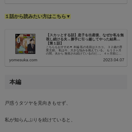
１話から読みたい方はこちら▼
【スカッとする話】息子を出産後、なぜか私を無
視し続ける夫→勝手に引っ越してやった結果…
【第１話】
こちらもおすすめ▼ 本編 私の名前はスカコ。 ３２歳の専
業主婦。 私は今、大きな悩みを抱えている。 もう２ヶ月
の間、夫から 無視され続けているのだ…。 ４ヶ月前に息
子を出産し、 里帰り出産から自宅に 戻って来たのが２ヶ
yomesuka.com
2023.04.07
月前。 それ以来ずっと...
本編
戸惑うタツヤを見向きもせず、
私が知らんぷりを続けていると、