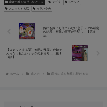
産後の嫁を無視し続ける夫
クズ夫
スカッと
スカッとする話
モラハラ夫
俺にも嫁にも似ていない息子→DNA鑑定
の結果、衝撃の事実が判明し…【第５
話】
【スカッとする話】彼氏の部屋に合鍵で
入った→私はショックのあまり…【第１
３話】
ホーム
嫁スカ
産後の嫁を無視し続ける夫