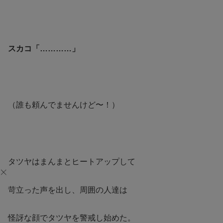
スカコ「…………」
（誰も頼んでませんけど〜！）
タツヤはまんまとヒートアップして
苛立った声を出し、周囲の人達は
怪訝な顔でタツヤを警戒し始めた。