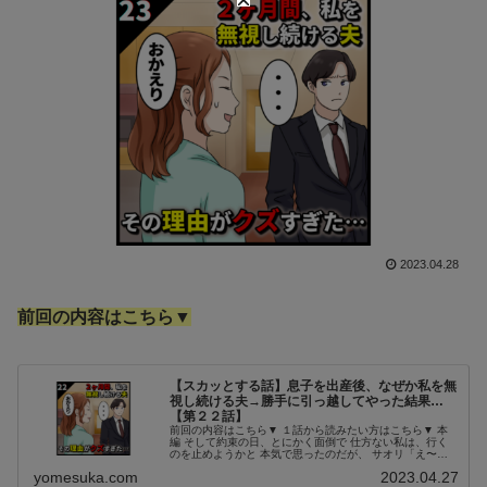
2023.04.28
前回の内容はこちら▼
【スカッとする話】息子を出産後、なぜか私を無
視し続ける夫→勝手に引っ越してやった結果…
【第２２話】
前回の内容はこちら▼ １話から読みたい方はこちら▼ 本
編 そして約束の日、とにかく面倒で 仕方ない私は、行く
のを止めようかと 本気で思ったのだが、 サオリ「え〜！
いいじゃん いいじゃん！ギャフンと言わせて やろうよ！
yomesuka.com
2023.04.27
絶対面白いって！」 スカ...