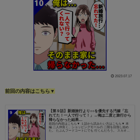
2023.07.17
前回の内容はこちら▼
【第９話】新婚旅行より○○を優先する汚嫁「忘
れてた！一人で行って！」→俺は二度と旅行から
帰らなかった結果…
前回の内容はこちら▼ １話から読みたい方はこちら▼ 本
編 二人仲良く、ショッピングモールの 二階を目指し始め
た。 たぶんフードコートにでも 行くんだろう。 スカオ
「何だよそれ」 残された俺は、 一人つぶやくのだった。
ショウヤって男、いった...