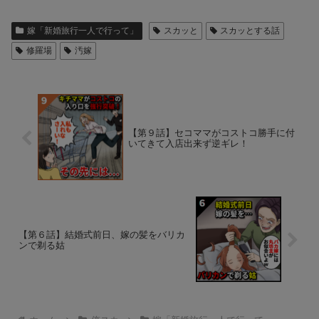
嫁「新婚旅行一人で行って」
スカッと
スカッとする話
修羅場
汚嫁
【第９話】セコママがコストコ勝手に付
いてきて入店出来ず逆ギレ！
【第６話】結婚式前日、嫁の髪をバリカ
ンで剃る姑