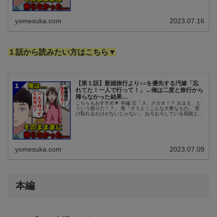
yomesuka.com
2023.07.16
１話から読みたい方はこちら▼
【第１話】新婚旅行より○○を優先する汚嫁「忘
れてた！一人で行って！」→俺は二度と旅行から
帰らなかった結果…
こちらもおすすめ▼ 本編 父「ス、スカオ！？ おまえ、ど
ういう積りだ！？」 母「そうよ！こんな大事なもの、 受
け取れるわけがないじゃない」 おろおろしている両親と、
冷静な俺。 実家のリビングでは、 もう何とも言えない空
気というか、 雰囲気と...
yomesuka.com
2023.07.09
本編