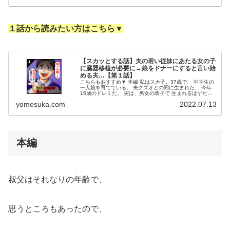
１話から読みたい方はこちら▼
【スカッとする話】夫の若い従妹にあたる女の子
に臓器移植が必要に→娘をドナーにすると言い始
める夫…【第１話】
こちらもおすすめ▼ 本編 私はスカ子。37歳で、 中学生の
一人娘を育てている。 夫クズオとの間に生まれた、 今年
15歳のドレミだ。 実は、男女の双子で 生まれるはずだっ
た。 男の子は妊娠4ヶ月の時に心音が 確認できなくなり、
yomesuka.com
2022.07.13
空に帰った。 残...
本編
叔父はそれなりの年齢で、
思うところもあったので、