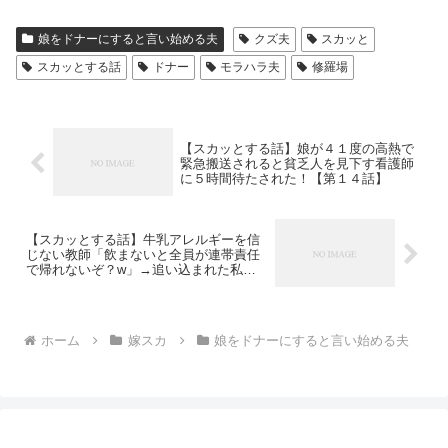
娘をドナーにすると言い始める夫
クズ夫
スカッと
スカッとする話
ドナー
モラハラ夫
修羅場
【スカッとする話】娘が４１度の高熱で
緊急搬送されると貧乏人を見下す看護師
に５時間待たされた！【第１４話】
【スカッとする話】牛乳アレルギーを信
じない教師「飲まないと全員が連帯責任
で帰れないぞ？w」→追い込まれた私は
牛乳を飲んでしまい…【第９話】
ホーム
嫁スカ
娘をドナーにすると言い始める夫