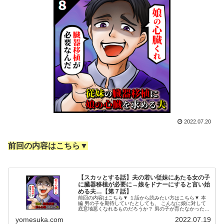
2022.07.20
前回の内容はこちら▼
【スカッとする話】夫の若い従妹にあたる女の子
に臓器移植が必要に→娘をドナーにすると言い始
める夫…【第７話】
前回の内容はこちら▼ １話から読みたい方はこちら▼ 本
編 男の子を期待していたとしても、 こんなに娘に対して
底意地悪くなれるものだろうか？ 男の子が育たなかったの
は、 ドレミのせいだとでも 思っているのか？ 不思議でな
yomesuka.com
2022.07.19
らない。 男の子がだ...