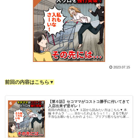
2023.07.15
前回の内容はこちら▼
【第６話】セコママがコストコ勝手に付いてきて
入店出来ず逆ギレ！
前回の内容はこちら▼ １話から読みたい方はこちら▼ 本
編 キチムラ「…… 分かったわよもうっ！！」 まるで私が
不当なお願いをしたかの ように、ブリブリ怒りながら家の
中へ 戻って行ったキチムラさんは、 なかなか出てこず、
私は車の中で YouT...