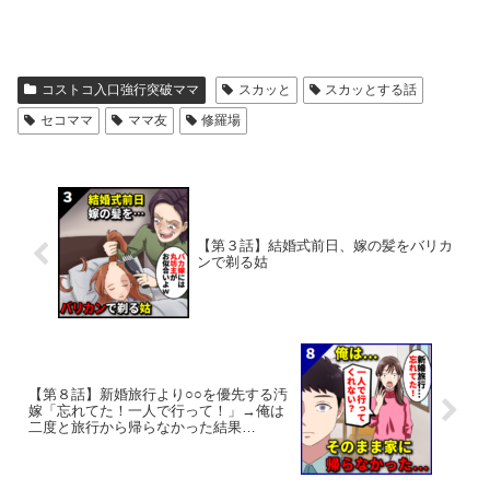
コストコ入口強行突破ママ
スカッと
スカッとする話
セコママ
ママ友
修羅場
【第３話】結婚式前日、嫁の髪をバリカ
ンで剃る姑
【第８話】新婚旅行より○○を優先する汚
嫁「忘れてた！一人で行って！」→俺は
二度と旅行から帰らなかった結果…