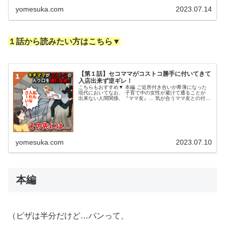
yomesuka.com
2023.07.14
１話から読みたい方はこちら▼
【第１話】セコママがコストコ勝手に付いてきて
入店出来ず逆ギレ！
こちらもおすすめ▼ 本編 ご近所付き合いが希薄になった
現代においてなお、 子育て中の女性が避けて通ることが
出来ない人間関係、『ママ友』… 気が合うママ友との付き
合いは 楽しいものだが、 幼稚園や小学校での繋がりで
は、 苦手なタイプのママ...
yomesuka.com
2023.07.10
本編
（ピザは半分だけど…パンって、