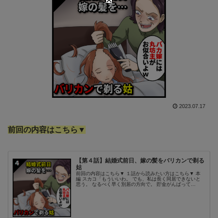
2023.07.17
前回の内容はこちら▼
【第４話】結婚式前日、嫁の髪をバリカンで剃る
姑
前回の内容はこちら▼ １話から読みたい方はこちら▼ 本
編 スカコ「もういいわ。 でも、私は長く同居できないと
思う。 なるべく早く別居の方向で。 貯金がんばって
よ？」 ケイト「あぁ、分かった分かった」 この話も、適
当に流された気がする。 だけ...