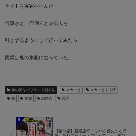
ケイトを実家へ呼んだ。
何事かと、面倒くさがる夫を
引きずるようにして行ってみたら、
両親は鬼の形相になっていた。
嫁の髪をバリカンで剃る姑
スカッと
スカッとする話
姑
嫁姑
結婚式
義母
【第９話】新婚旅行より○○を優先する汚
嫁「忘れてた！一人で行って！」→俺は