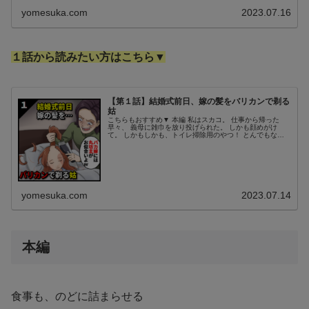
yomesuka.com
2023.07.16
１話から読みたい方はこちら▼
【第１話】結婚式前日、嫁の髪をバリカンで剃る
姑
こちらもおすすめ▼ 本編 私はスカコ。 仕事から帰った
早々、 義母に雑巾を放り投げられた。 しかも顔めがけ
て。 しかもしかも、トイレ掃除用のやつ！ とんでもない
目にあっている、 25歳の新婚ほやほやOLだ。 義母「あん
た、今朝は言いつけとい...
yomesuka.com
2023.07.14
本編
食事も、のどに詰まらせる