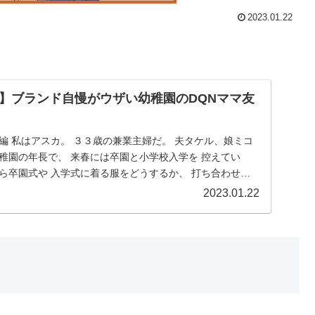
2023.01.22
】ブランド自慢がウザい幼稚園のDQNママ友
編 私はアスカ。 ３３歳の兼業主婦だ。 夫タケル、娘ミコ
稚園の年長で、 来春には卒園と小学校入学を 控えてい
ら卒園式や 入学式に着る服をどうするか、 打ち合わせに
2023.01.22