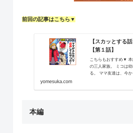
前回の記事はこちら▼
【スカッとする話
【第１話】
こちらもおすすめ▼ 本
の三人家族。 ミコは幼
る。 ママ友達は、今か
余念がない。...
yomesuka.com
本編