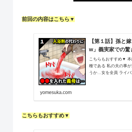
前回の内容はこちら▼
【第１話】孫と嫁
w」義実家での驚
こちらもおすすめ▼ 本
種である 私の夫の事が
うか…女を全員 ライバ
子には超甘々...
yomesuka.com
こちらもおすすめ▼