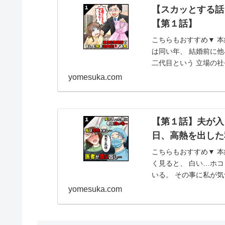
【スカッとする話
【第１話】
こちらもおすすめ▼ 本
は同い年、 結婚前に他
二代目という 立場の社
質の問...
yomesuka.com
【第１話】夫が入
日、高熱を出した
こちらもおすすめ▼ 本
く見ると、 白い…ホコ
いる。 その事に私が気
に、 垢や夫の...
yomesuka.com