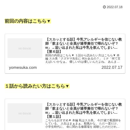
2022.07.18
前回の内容はこちら▼
【スカッとする話】牛乳アレルギーを信じない教
師「飲まないと全員が連帯責任で帰れないぞ？
w」→追い込まれた私は牛乳を飲んでしまい…
【第６話】
前回の内容はこちら▼ １話から読みたい方はこちら▼ 本
編 スカ美「クズヤマ先生に 何かあるの？」 ミナ「何て言
えばいいかなぁ。 優しいのは優しいんだよね。 あんまり
怒らないし。 でも、怒ったらちょっと」 スカ美「ああ、
yomesuka.com
2022.07.17
いつも優しい人が 怒る...
１話から読みたい方はこちら▼
【スカッとする話】牛乳アレルギーを信じない教
師「飲まないと全員が連帯責任で帰れないぞ？
w」→追い込まれた私は牛乳を飲んでしまい…
【第１話】
こちらもおすすめ▼ 本編 私はスカ美。 今27歳で看護師を
している。 人生はまぁまぁ、順風かな。 ただ一度だけ、
小学生時代に、 命に関わる修羅場を 経験したのだけれ
ど。 あれはもう、 17年も前の事になる。 当時の私は小学