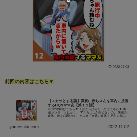
2022.11.03
前回の内容はこちら▼
【スカッとする話】真夏に赤ちゃんを車内に放置
するDQNママ友【第１１話】
前回の内容はこちら▼ １話から読みたい方はこちら▼ 本
編 ダメヨ「とにかく、 アスカにしか頼めないの。 来週の
連休、娘をお願いね」 アスカ「来週の連休？ 絶対に無
理。予定があるの」 ダメヨ「何よ、その予定って」 聞か
れて、思わず答えかけた。...
yomesuka.com
2022.11.02