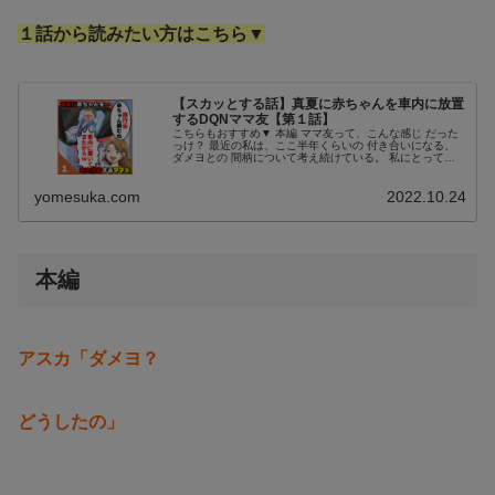
１話から読みたい方はこちら▼
【スカッとする話】真夏に赤ちゃんを車内に放置
するDQNママ友【第１話】
こちらもおすすめ▼ 本編 ママ友って、こんな感じ だった
っけ？ 最近の私は、ここ半年くらいの 付き合いになる、
ダメヨとの 間柄について考え続けている。 私にとっての
ママ友付き合いは、 年齢が近い子供を持つ 母親同士の、
対等な交流関係だ。 で...
yomesuka.com
2022.10.24
本編
アスカ「ダメヨ？
どうしたの」