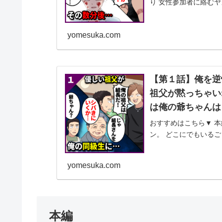
り 女性参加者に絡むヤ
の俺ことジ...
yomesuka.com
【第１話】俺を逆
祖父が黙っちゃい
は俺の爺ちゃんは
おすすめはこちら▼ 本
ン。 どこにでもいる
が強くて、 特に野球
だな。 一...
yomesuka.com
本編