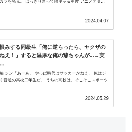
カラを発見。 はっきり言って陰キャ＆重度 アニメオタク
2024.04.07
恨みする同級生「俺に逆らったら、ヤクザの
ねえ！」すると温厚な俺の爺ちゃんが...→実
…
編 ジン「あーあ。 やっぱ時代はサッカーかねえ」 俺はジ
ごく普通の高校二年生だ。 うちの高校は、そこそこスポーツ
とサッカーが目立っている。 全体的に球技が盛んってところ
2024.05.29