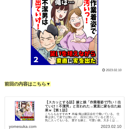
2023.02.10
前回の内容はこちら▼
【スカッとする話】嫁と娘「作業着姿で汚い！出
ていけ！不潔男」と言われた→素直に家を出た結
果ｗ【第１話】
こちらもおすすめ▼ 本編 俺は建設会社で働いている。 仕
事は決して楽では無いが、 自分に向いていると思うし、
気に入ってもいる。 愛する嫁と、可愛い娘。大きくは な
いが自分の家も手に入れた。 家族３人で、仲良く、 幸せ
yomesuka.com
2023.02.10
な毎日を送っていた…。...