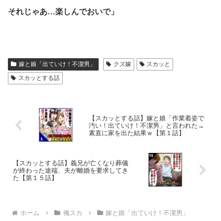
それじゃあ…楽しんでおいで」
嫁と娘「出ていけ！不潔男」
クズ嫁
スカッと
スカッとする話
【スカッとする話】嫁と娘「作業着姿で
汚い！出ていけ！不潔男」と言われた→
素直に家を出た結果ｗ【第１話】
【スカッとする話】義兄が亡くなり葬儀
が終わった途端、夫が離婚を要求してき
た【第１５話】
ホーム
俺スカ
嫁と娘「出ていけ！不潔男」