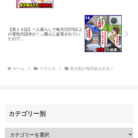
【第１４話】一人暮らしで毎月3万円以上
の電気代請求が！→隣人に盗電されてい
たので…
ホーム
ママスカ
置き配が毎回盗まれる！
カテゴリー別