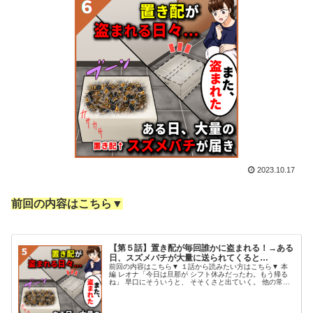
2023.10.17
前回の内容はこちら▼
【第５話】置き配が毎回誰かに盗まれる！→ある
日、スズメバチが大量に送られてくると…
前回の内容はこちら▼ １話から読みたい方はこちら▼ 本
編 レオナ「今日は旦那が シフト休みだったわ。もう帰る
ね」 早口にそういうと、 そそくさと出ていく。 他の常連
女性たちが慌てた。 女性Ａ「あ、レオナさん！ ちょっ
と、お勘定置いて行って！...