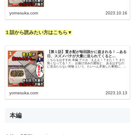
yomesuka.com
2023.10.16
１話から読みたい方はこちら▼
【第１話】置き配が毎回誰かに盗まれる！→ある
日、スズメバチが大量に送られてくると…
こちらもおすすめ 本編 アスカ「えええ！？また！？ また
無くなってる！？」 お届け済みの通知と、 あるはずなの
に見当たらない荷物 という、たいへん矛盾した事態に、
私アスカは茫然としている。 養蜂を手掛ける兄から、 定
期的に「あるもの」が ...
yomesuka.com
2023.10.13
本編