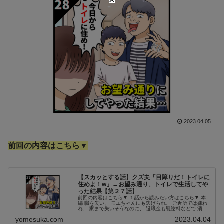
2023.04.05
前回の内容はこちら▼
【スカッとする話】クズ夫「目障りだ！トイレに
住めよ！w」→お望み通り、トイレで生活してや
った結果【第２７話】
前回の内容はこちら▼ １話から読みたい方はこちら▼ 本
編 職を失い、 モエちゃんにも逃げられ、 ご近所では嫌わ
れ、 家まで失いそうなのに、 退職金も慰謝料などで 消え
てしまったモラオ…。 私だけは離すまいと思ったのか、
yomesuka.com
2023.04.04
なかなか離婚届に判を...