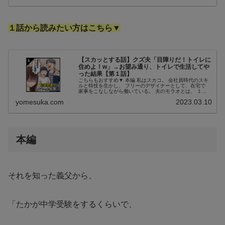
１話から読みたい方はこちら▼
【スカッとする話】クズ夫「目障りだ！トイレに
住めよ！w」→お望み通り、トイレで生活してや
った結果【第１話】
こちらもおすすめ▼ 本編 私はスカコ。 会社員時代のスキ
ルと特技を生かし、 フリーのデザイナーとして、在宅で
家事をこなしながら働いている。 夫のモラオとは、 １０
年前に結婚した。 息子のユウは夫の連れ子で、 今は小学
yomesuka.com
2023.03.10
６年生。２年前から、 ...
本編
それを知った義父から、
「たかが中学受験をするくらいで、