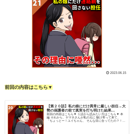
2023.06.15
前回の内容はこちら▼
【第２０話】私の娘にだけ異常に厳しい担任→大
勢の保護者の前で真実を打ち明けた結果…
前回の内容はこちら▼ １話から読みたい方はこちら▼ 本
編 それから、ヤマネさんが私の元に 駆け寄って来て、
「ちょっとー！ユイちゃん、 そんな目に合ってたの？！」
「言ってくれたら、少しでも 力になれたのにー！！」
と、明るく元気に気遣いの...