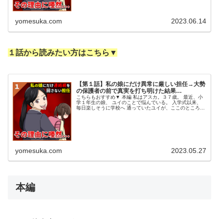
yomesuka.com
2023.06.14
１話から読みたい方はこちら▼
【第１話】私の娘にだけ異常に厳しい担任→大勢
の保護者の前で真実を打ち明けた結果…
こちらもおすすめ▼ 本編 私はアスカ。３７歳。 最近、小
学１年生の娘、 ユイのことで悩んでいる。 入学式以来、
毎日楽しそうに学校へ 通っていたユイが、ここのところ
元気がなくなってきたのだ… どうも学校生活がうまくいっ
て いないようで、以前...
yomesuka.com
2023.05.27
本編