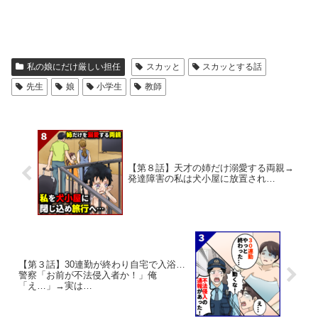
私の娘にだけ厳しい担任
スカッと
スカッとする話
先生
娘
小学生
教師
【第８話】天才の姉だけ溺愛する両親→
発達障害の私は犬小屋に放置され…
【第３話】30連勤が終わり自宅で入浴…
警察「お前が不法侵入者か！」俺
「え…」→実は…