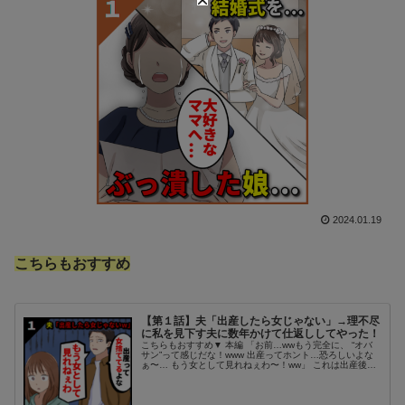
2024.01.19
こちらもおすすめ
【第１話】夫「出産したら女じゃない」→理不尽
に私を見下す夫に数年かけて仕返ししてやった！
こちらもおすすめ▼ 本編 「お前…wwもう完全に、 “オバ
サン”って感じだな！www 出産ってホント…恐ろしいよな
ぁ〜… もう女として見れねぇわ〜！ww」 これは出産後、
しばらくぶりに顔を合わせた夫から、 私が言われた言葉
だ。 当時、私・...