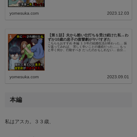
yomesuka.com
2023.12.03
【第１話】夫から酷い仕打ちを受け続けた私→わ
ずか10歳の息子の復讐劇がヤバすぎた
こちらもおすすめ 本編 １３年の結婚生活が終わった… 振
り返ってみれば、 苦しく辛いことの連続だった…… もっ
と早く何か、行動すべき だったのかもしれない… 自分の
為ではなく、子供の為に…… 私はアスカ。３９歳、専業主
婦。 夫、ユタカ。４２...
yomesuka.com
2023.09.01
本編
私はアスカ。３３歳、