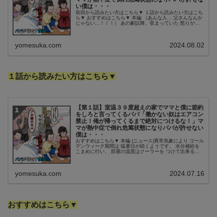
い僕は・・・
前回から読みたい方はこちら▼ １話から読みたい方はこち
ら▼ おすすめはこちら▼ 本編 （あんな人… 父さんなんか
じゃない…！！！） あの劇以降、収まっていた 怒りがま
たしても増大し、 タカミさんに僕はこう伝えた。 ジン
「あんな人… 父さんな...
yomesuka.com
2024.08.02
１話から読みたい方はこちら▼
【第１話】室温３９度超えの家でママと僕に節約
をしろと言ってくるパパ「働かない奴はエアコン
禁止！俺が帰ってくるまで絶対につけるな！」マ
マが熱中症で倒れ危篤状態になりパパが許せない
僕は・・・
おすすめはこちら▼ 本編 (ニュース)異常気象により ゴール
デンウィーク期間は 猛暑日が続くようです。 水分補給を
こまめに行い、 部屋の温度はクーラーを つけて出来る限
り涼しくし… ジン「うわぁ… 今日もすごい晴れてるよ
ぉ… こんな日は外に...
yomesuka.com
2024.07.16
おすすめはこちら▼