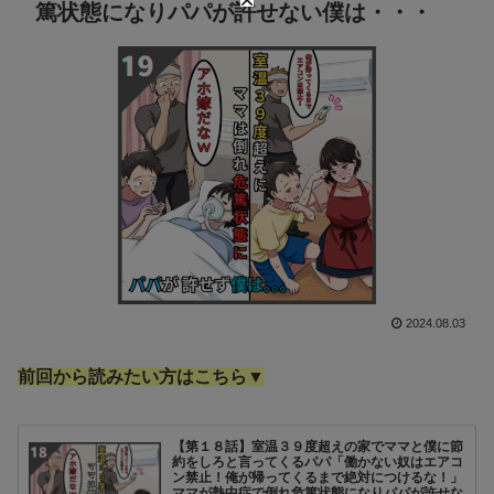
篤状態になりパパが許せない僕は・・・
2024.08.03
前回から読みたい方はこちら▼
【第１８話】室温３９度超えの家でママと僕に節
約をしろと言ってくるパパ「働かない奴はエアコ
ン禁止！俺が帰ってくるまで絶対につけるな！」
ママが熱中症で倒れ危篤状態になりパパが許せな