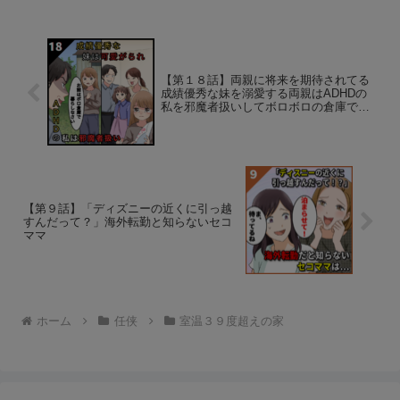
【第１８話】両親に将来を期待されてる
成績優秀な妹を溺愛する両親はADHDの
私を邪魔者扱いしてボロボロの倉庫で暮
らせと言ってきた…だが、私は離れて暮
らしたいと思ってたので喜んで離れて暮
らしたら
【第９話】「ディズニーの近くに引っ越
すんだって？」海外転勤と知らないセコ
ママ
ホーム
任侠
室温３９度超えの家