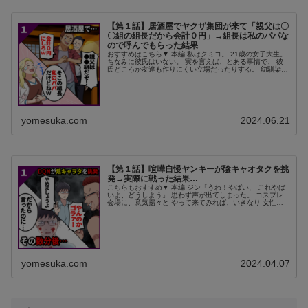
【第１話】居酒屋でヤクザ集団が来て「親父は〇
〇組の組長だから会計０円」→組長は私のパパな
ので呼んでもらった結果
おすすめはこちら▼ 本編 私はクミコ。 21歳の女子大生。
ちなみに彼氏はいない。 実を言えば、とある事情で、 彼
氏どころか友達も作りにくい立場だったりする。 幼馴染の
メイコくらいかなぁ、 まともに友人付き合いできてるの
は。 最近の楽しみと...
yomesuka.com
2024.06.21
【第１話】喧嘩自慢ヤンキーが陰キャオタクを挑
発→実際に戦った結果…
こちらもおすすめ▼ 本編 ジン「うわ！やばい、 これやば
いよ、どうしよう」 思わず声が出てしまった。 コスプレ
会場に、意気揚々と やって来てみれば、いきなり 女性参
加者に絡むヤカラを発見。 はっきり言って陰キャ＆重度
アニメオタクの俺ことジ...
yomesuka.com
2024.04.07