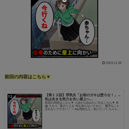
2023.11.30
前回の内容はこちら▼
【第１２話】浮気夫「お前のガキは堕ろせ！」→
私は生きる気力を失い屋上へ…
前回の内容はこちら▼ １話から読みたい方はこちら▼ 本
編 スカコ「私のことを 何も知らないクセに、 勝手なこと
言わないで下さい！！ ●ぬ理由なら、私にだって ちゃんと
有ります！！ 天涯孤独の私に やっと出来た家族…… その
大切な家族、信じて...