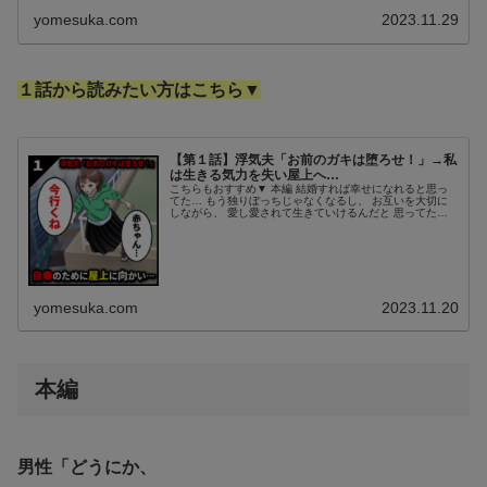
yomesuka.com
2023.11.29
１話から読みたい方はこちら▼
【第１話】浮気夫「お前のガキは堕ろせ！」→私
は生きる気力を失い屋上へ…
こちらもおすすめ▼ 本編 結婚すれば幸せになれると思っ
てた… もう独りぼっちじゃなくなるし、 お互いを大切に
しながら、 愛し愛されて生きていけるんだと 思ってた。
だけど…… 私の名前はスカコ。２７歳。 ２５歳の時に４
歳年上の 夫・リョウと...
yomesuka.com
2023.11.20
本編
男性「どうにか、