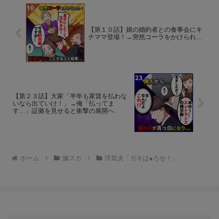
【第１０話】娘の婚約者との食事会にキ
チママ登場！→突然コーラをかけられ…
【第２３話】大家「半年も家賃を払わな
いなら出ていけ！」→俺「払ってま
す…」証拠を見せると衝撃の展開へ
ホーム
嫁スカ
浮気夫「ガキは●ろせ！」