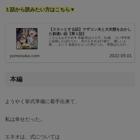
１話から読みたい方はこちら▼
【スカッとする話】マザコン夫と大失態をおかし
た勘違い姑【第１話】
こちらもおすすめ▼ 本編 私はスカ子。31歳、 つい半年前
に結婚したばかりだ。 夫のエネオは27歳で、 優しい人
柄……という 仮面をかぶった男だった。 実態はただの 事
なかれ主義で、マザコン。 ああ、あの時に 引き返してい
れば。 私達の出会...
yomesuka.com
2022.09.01
本編
ようやく挙式準備に着手出来て、
私は幸せだった。
エネオは、式については