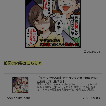
2022.09.04
前回の内容はこちら▼
【スカッとする話】マザコン夫と大失態をおかし
た勘違い姑【第３話】
前回の内容はこちら▼ １話から読みたい方はこちら▼ 本
編 母子家庭で、ずっと一人息子を 可愛がってきた義母
は、 きっと神経過敏な状態なのだ。 今日は虫の居所が 悪
かったのかも。 ついつい、そう考えてしまい、 出直そう
と思ったのだった。 エネ...
yomesuka.com
2022.09.03