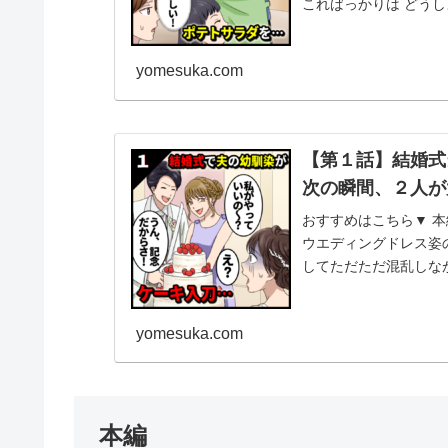
こればっかりは どうし
コと約束し...
yomesuka.com
【第１話】結婚式
次の瞬間、２人が
おすすめはこちら▼ 
ウエディングドレス姿の
してただただ混乱しな
ついさっき...
yomesuka.com
本編