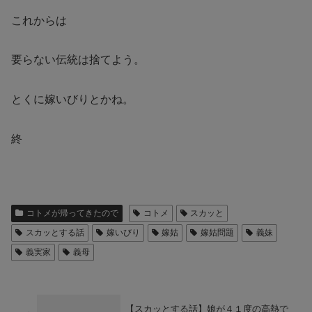
これからは
要らない伝統は捨てよう。
とくに嫁いびりとかね。
終
コトメが帰ってきたので
コトメ
スカッと
スカッとする話
嫁いびり
嫁姑
嫁姑問題
義妹
義実家
義母
【スカッとする話】娘が４１度の高熱で