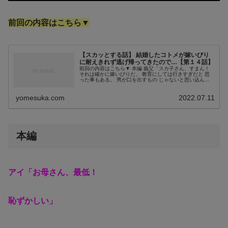
前回の内容はこちら▼
【スカッとする話】 結婚したコトメが嫁いびり
に耐えきれず逃げ帰ってきたので…【第１４話】
前回の内容はこちら▼ 本編 義父「スカ子さん、すまん！
それは確かに嫁いびりだ。 教育にしては行きすぎだと 思
った事もある。 男が口を出すもの じゃないと思い込ん
で、 妻に任せてきたが、 やっぱり教育の域を超えてい
た」 父親がそうなったので...
yomesuka.com
2022.07.11
本編
アイ「お母さん、最低！
恥ずかしい」