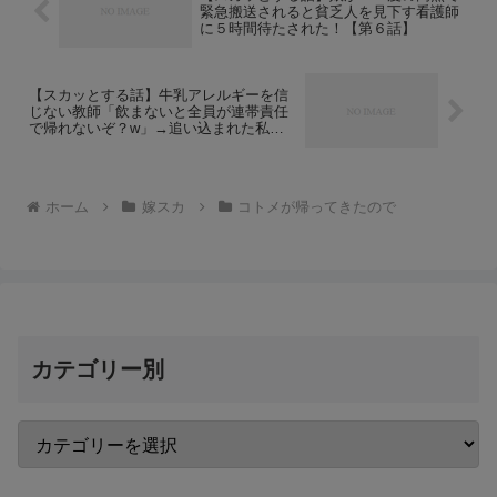
緊急搬送されると貧乏人を見下す看護師
に５時間待たされた！【第６話】
【スカッとする話】牛乳アレルギーを信
じない教師「飲まないと全員が連帯責任
で帰れないぞ？w」→追い込まれた私は
牛乳を飲んでしまい…【第１話】
ホーム
嫁スカ
コトメが帰ってきたので
カテゴリー別