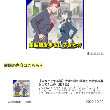
2022.10.22
前回の内容はこちら▼
【スカッとする話】犬猿の仲の同期が突然頼み事
をしてきた件【第１話】
こちらもおすすめ▼ 本編 スカ太郎「おはようございま
す！ あれ～、ノブくん今日の ネクタイかっこいいねぇ」
ノブ「おはようございます。え、 ネクタイ？普通のですけ
どね」 スカ太郎「いやいや～、 その普通さがいいの
よ！」 ノブ「どうせ適当に言...
yomesuka.com
2022.10.22