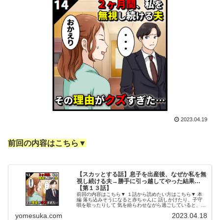
2023.04.19
前回の内容はこちら▼
【スカッとする話】息子を出産後、なぜか私を無
視し続ける夫→勝手に引っ越してやった結果…
【第１３話】
前回の内容はこちら▼ １話から読めたい方はこちら▼ 本
編 落ち込みそうになると赤ちゃんに 話しかけたり、子守
唄を歌ったりして 気を紛らわせながら過ごしていると、
２日後、マイから報告の 長文メールが送られてきた。 お
yomesuka.com
2023.04.18
相手の女性の人物像、 タ...