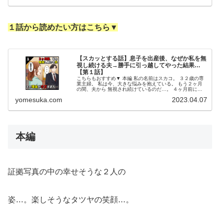
１話から読めたい方はこちら▼
【スカッとする話】息子を出産後、なぜか私を無
視し続ける夫→勝手に引っ越してやった結果…
【第１話】
こちらもおすすめ▼ 本編 私の名前はスカコ。 ３２歳の専
業主婦。 私は今、大きな悩みを抱えている。 もう２ヶ月
の間、夫から 無視され続けているのだ…。 ４ヶ月前に息
子を出産し、 里帰り出産から自宅に 戻って来たのが２ヶ
yomesuka.com
2023.04.07
月前。 それ以来ずっと...
本編
証拠写真の中の幸せそうな２人の
姿…。楽しそうなタツヤの笑顔…。