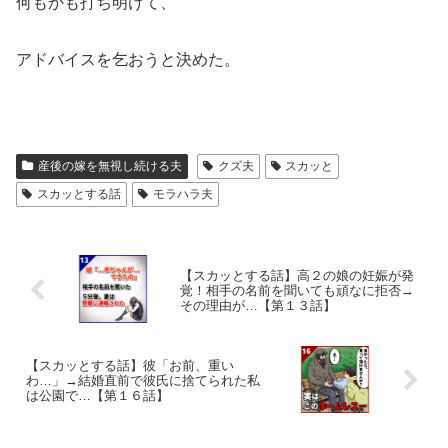
何もかも打ち明けて、
アドバイスを乞おうと決めた。
産後の嫁を無視し続ける夫
クズ夫
スカッと
スカッとする話
モラハラ夫
【スカッとする話】高２の娘の妊娠が発
覚！相手の名前を聞いても頑なに拒否→
その理由が…【第１３話】
【スカッとする話】彼「お前、重い
わ…」→結婚直前で彼氏に捨てられた私
は公園で…【第１６話】