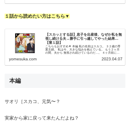
１話から読めたい方はこちら▼
【スカッとする話】息子を出産後、なぜか私を無
視し続ける夫→勝手に引っ越してやった結果…
【第１話】
こちらもおすすめ▼ 本編 私の名前はスカコ。 ３２歳の専
業主婦。 私は今、大きな悩みを抱えている。 もう２ヶ月
の間、夫から 無視され続けているのだ…。 ４ヶ月前に息
子を出産し、 里帰り出産から自宅に 戻って来たのが２ヶ
yomesuka.com
2023.04.07
月前。 それ以来ずっと...
本編
サオリ［スカコ、元気〜？
実家から家に戻って来たんだよね？