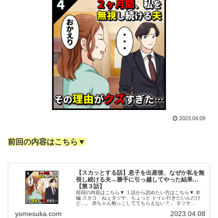
2023.04.09
前回の内容はこちら▼
【スカッとする話】息子を出産後、なぜか私を無
視し続ける夫→勝手に引っ越してやった結果…
【第３話】
前回の内容はこちら▼ １話から読めたい方はこちら▼ 本
編 スカコ「ねぇタツヤ、ちょっと トイレ行きたいんだけ
ど…。 赤ちゃん抱っこしててもらえない？」 タツヤ
「…………」 少しでも息子とスキンシップを とってもら
yomesuka.com
2023.04.08
い、愛情を取り戻して もらお...