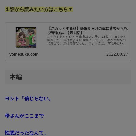
１話から読みたい方はこちら▼
【スカッとする話】妊娠９ヶ月の嫁に背後から忍
び寄る姑…【第１話】
こちらもおすすめ▼ 本編 私はスカ子。 23歳で、ヨシトと
結婚した。 夫は私より12歳年上。 そして、私が初婚なの
に対して、 夫は再婚だった。 ヨシトには、 マモルという
男の子がいる。 出会った時は、 マモル君は６歳だった。
当時の私はまだ...
yomesuka.com
2022.09.27
本編
ヨシト「信じらない。
母さんがここまで
性悪だったなんて、