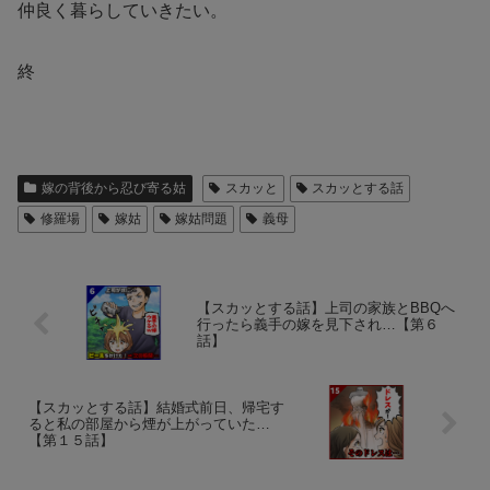
仲良く暮らしていきたい。
終
嫁の背後から忍び寄る姑
スカッと
スカッとする話
修羅場
嫁姑
嫁姑問題
義母
【スカッとする話】上司の家族とBBQへ
行ったら義手の嫁を見下され…【第６
話】
【スカッとする話】結婚式前日、帰宅す
ると私の部屋から煙が上がっていた…
【第１５話】