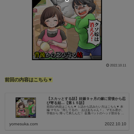
2022.10.11
前回の内容はこちら▼
【スカッとする話】妊娠９ヶ月の嫁に背後から忍
び寄る姑…【第１５話】
前回の内容はこちら▼ １話から読みたい方はこちら▼ 本
編 マモル「何してるの、 おばあちゃん！」 マモル君が、
学校から 帰って来たんだ！ 金属バットのヘッド部分を し
っかりと握り、上から 押さえつけるようにして、 義母が
これ以上何もできない...
yomesuka.com
2022.10.10