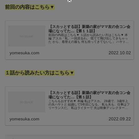
前回の内容はこちら▼
【スカッとする話】新築の家がママ友の合コン会
場になってた…【第１１話】
前回の内容はこちら▼ １話から読みたい方はこちら▼ 本
編 アスカ「私、一回戻るわ。 慌てて飛び出してきちゃっ
た から、着替えの服も 何も持ってきてないし」 ハヤト
「俺も、パソコン 持ってくるの忘れたよ。 〆切もある
し、何とか仕事を 再開しな...
yomesuka.com
2022.10.02
１話から読みたい方はこちら▼
【スカッとする話】新築の家がママ友の合コン会
場になってた…【第１話】
こちらもおすすめ▼ 本編 私はアスカ。 28歳で、3歳年上
の夫ハヤトと 結婚して5年目になる。 私も夫も、仕事はフ
リーランスだ。 私はライターで 夫は映像ディレクター。
二人とも在宅仕事なので、 育児も分担してこなせている。
1歳の女の子に...
yomesuka.com
2022.09.22