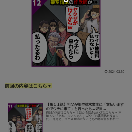
2024.03.30
前回の内容はこちら▼
【第１１話】祖父が架空請求業者に「支払います
のでウチに来て」と言ったら→翌日…
前回の内容はこちら▼ １話から読みたい方はこちら▼ 本
編 ジン「あれ、じいちゃん」 ゴウ「お電話代わりまし
た。 ええと、ゴクスカ組の方？ うちの孫が何か粗相で
も」 寝たはずのじいちゃんが、 後ろにいたのだった。 ト
イレにでも起きた？ いや違...