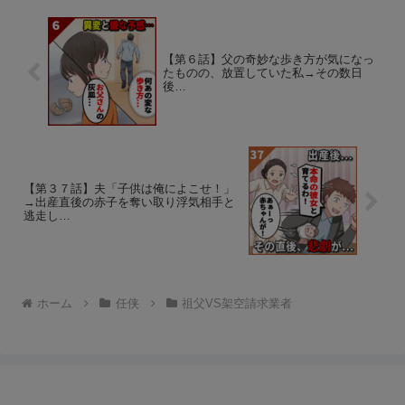
【第６話】父の奇妙な歩き方が気になっ
たものの、放置していた私→その数日
後…
【第３７話】夫「子供は俺によこせ！」
→出産直後の赤子を奪い取り浮気相手と
逃走し…
ホーム
任侠
祖父VS架空請求業者