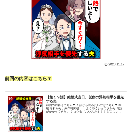
2023.11.17
前回の内容はこちら▼
【第１９話】結婚式当日、仮病の浮気相手を優先
する夫
前回の内容はこちら▼ １話から読みたい方はこちら▼ 本
編 それから、約２時間後…… ようやくショウタから 電話
がかかってきた。 ショウタ「おいスカミ！！ どこにいる
んだよ！！ 俺…今、式場に戻って来たんだけど、 披露宴
会場はもう 片付けが始...