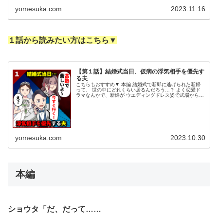
yomesuka.com
2023.11.16
１話から読みたい方はこちら▼
【第１話】結婚式当日、仮病の浮気相手を優先す
る夫
こちらもおすすめ▼ 本編 結婚式で新郎に逃げられた新婦
って、 世の中にどれくらい居るんだろう…？ よく恋愛ド
ラマなんかで、新婦が ウエディングドレス姿で式場から
駆け出したりするシーンが有るけど、 新郎に置いてけぼり
にされる パターンは少な...
yomesuka.com
2023.10.30
本編
ショウタ「だ、だって……