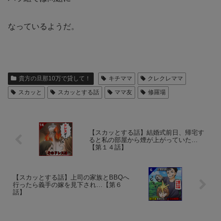
なっているようだ。
貴方の旦那10万で貸して！
キチママ
クレクレママ
スカッと
スカッとする話
ママ友
修羅場
【スカッとする話】結婚式前日、帰宅す
ると私の部屋から煙が上がっていた…
【第１４話】
【スカッとする話】上司の家族とBBQへ
行ったら義手の嫁を見下され…【第６
話】