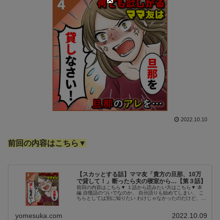
2022.10.10
前回の内容はこちら▼
【スカッとする話】ママ友「貴方の旦那、10万
で貸して！」断ったら夫の寝室から…【第３話】
前回の内容はこちら▼ １話から読みたい方はこちら▼ 本
編 自慢話のついでなのか、 自分語りも始めてしまい、 こ
ちらとしては別に知りたい わけじゃなかったのだけど、
彼女の家族構成にも 詳しくなってしまった。 ご主人は再
婚で、 今日転園して来...
yomesuka.com
2022.10.09