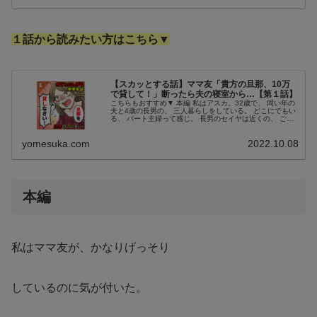
１話から読みたい方はこちら▼
【スカッとする話】ママ友「貴方の旦那、10万
で貸して！」断ったら夫の寝室から…【第１話】
こちらもおすすめ▼ 本編 私はアスカ。32歳で、 同い年の
夫と4歳の長男の、 三人暮らしをしている。 どこにでもい
る、 パート主婦って感じ。 長男のセイヤは近くの、 ごく
普通の幼稚園に 通っている年中さんだ。 ある日、息子を
迎えに行ったら、...
yomesuka.com
2022.10.08
本編
私はママ友が、かなりげっそり
しているのに気が付いた。