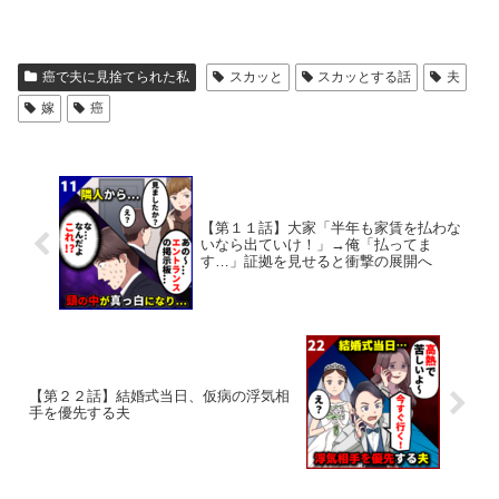
癌で夫に見捨てられた私
スカッと
スカッとする話
夫
嫁
癌
【第１１話】大家「半年も家賃を払わな
いなら出ていけ！」→俺「払ってま
す…」証拠を見せると衝撃の展開へ
【第２２話】結婚式当日、仮病の浮気相
手を優先する夫