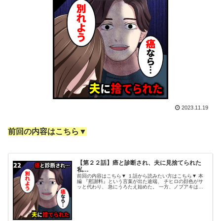
2023.11.19
前回の内容はこちら▼
【第２２話】癌と診断され、夫に見捨てられた
私…
前回の内容はこちら▼ １話から読みたい方はこちら▼ 本
編 『慰謝料』という言葉が出た途端、 チヒロの顔色がサ
ッと代わり、 急にうろたえ始めた。 一方、ノブアキは意
外にも すぐ観念したようで、 ノブアキ「はいはい。分か
ったよ！ 分かりましたよ...