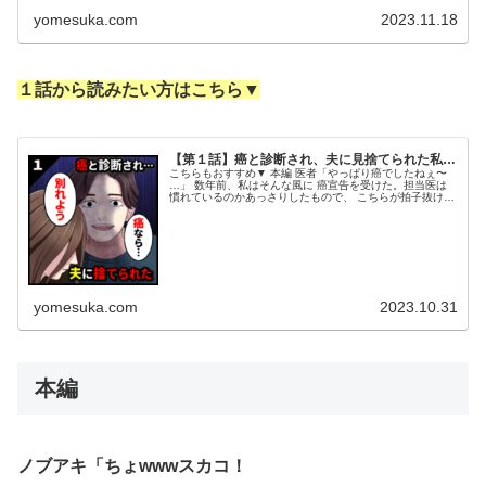
yomesuka.com
2023.11.18
１話から読みたい方はこちら▼
【第１話】癌と診断され、夫に見捨てられた私…
こちらもおすすめ▼ 本編 医者「やっぱり癌でしたねぇ〜
…」 数年前、私はそんな風に 癌宣告を受けた。担当医は
慣れているのかあっさりしたもので、 こちらが拍子抜けす
るような 簡単な告知だった。 （え……嘘でしょ……？？
私、まだ２０代なのに...
yomesuka.com
2023.10.31
本編
ノブアキ「ちょwwwスカコ！