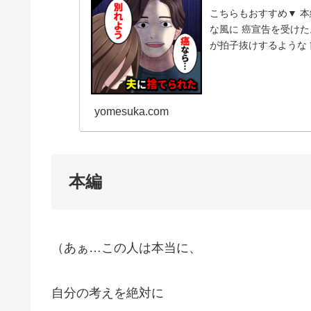
こちらもおすすめ▼ 本
な風に 癌宣告を受けた
が拍子抜けするような 
２０代なのに...
yomesuka.com
本編
（あぁ…この人は本当に、
自分の考えを絶対に