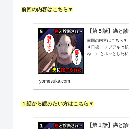
前回の内容はこちら▼
【第５話】癌と診
前回の内容はこちら▼ 
４日後、 ノブアキは私
ね…） とホッとした私
アキ「ごめん、...
yomesuka.com
１話から読みたい方はこちら▼
【第１話】癌と診