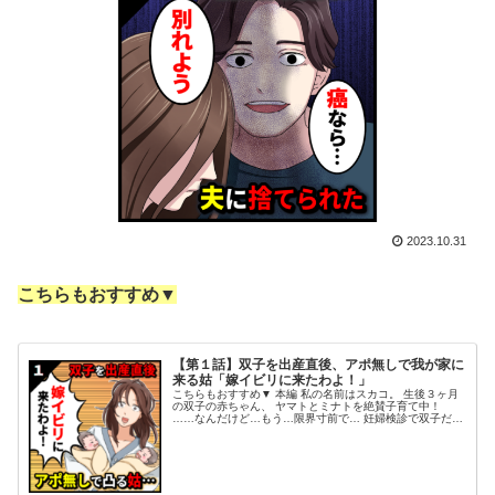
2023.10.31
こちらもおすすめ▼
【第１話】双子を出産直後、アポ無しで我が家に
来る姑「嫁イビリに来たわよ！」
こちらもおすすめ▼ 本編 私の名前はスカコ。 生後３ヶ月
の双子の赤ちゃん、 ヤマト​​とミナトを絶賛子育て中！
……なんだけど…もう…限界寸前で… 妊婦検診で双子だと
分かった時から 覚悟はしていたつもりだったが、 実際こ
んなにも大変だとは…...