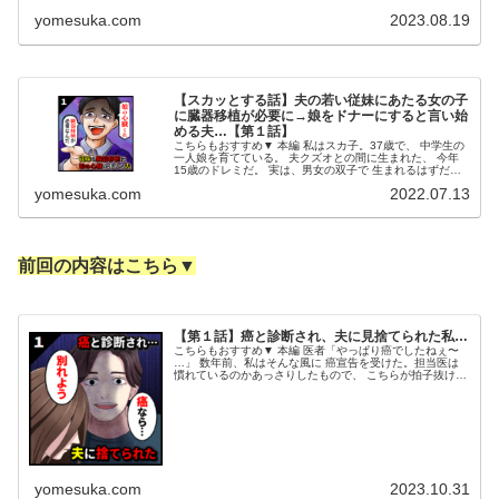
yomesuka.com
2023.08.19
【スカッとする話】夫の若い従妹にあたる女の子
に臓器移植が必要に→娘をドナーにすると言い始
める夫…【第１話】
こちらもおすすめ▼ 本編 私はスカ子。37歳で、 中学生の
一人娘を育てている。 夫クズオとの間に生まれた、 今年
15歳のドレミだ。 実は、男女の双子で 生まれるはずだっ
た。 男の子は妊娠4ヶ月の時に心音が 確認できなくなり、
yomesuka.com
2022.07.13
空に帰った。 残...
前回の内容はこちら▼
【第１話】癌と診断され、夫に見捨てられた私…
こちらもおすすめ▼ 本編 医者「やっぱり癌でしたねぇ〜
…」 数年前、私はそんな風に 癌宣告を受けた。担当医は
慣れているのかあっさりしたもので、 こちらが拍子抜けす
るような 簡単な告知だった。 （え……嘘でしょ……？？
私、まだ２０代なのに...
yomesuka.com
2023.10.31