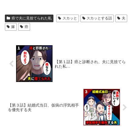
癌で夫に見捨てられた私
スカッと
スカッとする話
夫
嫁
癌
【第１話】癌と診断され、夫に見捨てら
れた私…
【第３話】結婚式当日、仮病の浮気相手
を優先する夫