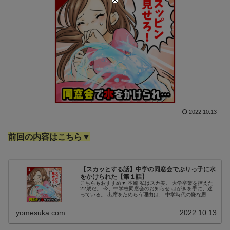
2022.10.13
前回の内容はこちら▼
【スカッとする話】中学の同窓会でぶりっ子に水
をかけられた【第１話】
こちらもおすすめ▼ 本編 私はスカ美。 大学卒業を控えた
22歳だ。 今、中学校同窓会のお知らせ はがきを手に、迷
っている。 出席をためらう理由は、 中学時代の嫌な思い
出だった。 はっきり言えば、元クラスメート のブリコと
会うのが嫌だ。 当時...
yomesuka.com
2022.10.13