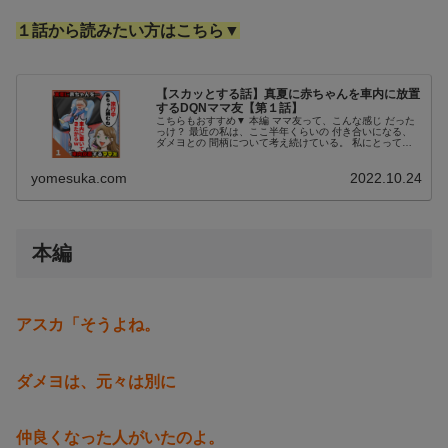
１話から読みたい方はこちら▼
【スカッとする話】真夏に赤ちゃんを車内に放置
するDQNママ友【第１話】
こちらもおすすめ▼ 本編 ママ友って、こんな感じ だった
っけ？ 最近の私は、ここ半年くらいの 付き合いになる、
ダメヨとの 間柄について考え続けている。 私にとっての
ママ友付き合いは、 年齢が近い子供を持つ 母親同士の、
対等な交流関係だ。 で...
yomesuka.com
2022.10.24
本編
アスカ「そうよね。
ダメヨは、元々は別に
仲良くなった人がいたのよ。