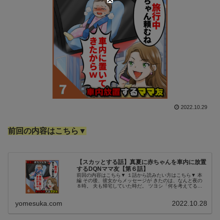
2022.10.29
前回の内容はこちら▼
【スカッとする話】真夏に赤ちゃんを車内に放置
するDQNママ友【第６話】
前回の内容はこちら▼ １話から読みたい方はこちら▼ 本
編 その後、彼女からメッセージが きたのは、なんと夜の
８時。 夫も帰宅していた時だ。 ツヨシ「何を考えてるん
だ、 このダメヨって女性は。 こんな時間まで7ヶ月の 赤ち
ゃんを放っておくなん...
yomesuka.com
2022.10.28