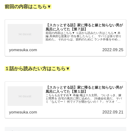
前回の内容はこちら▼
【スカッとする話】家に帰ると嫁と知らない男が
風呂に入ってた【第７話】
前回の内容はこちら▼ １話から読みたい方はこちら▼ 本
編 具体的な提案が 功を奏したらしく、 ヤバミは張り切り
始めた。 それからは、節約のために ランチ外食をやめ、
弁当派になった。 ついでに俺の分まで 作ってくれて、駅
の待ち合わせ には必...
yomesuka.com
2022.09.25
１話から読みたい方はこちら▼
【スカッとする話】家に帰ると嫁と知らない男が
風呂に入ってた【第１話】
こちらもおすすめ▼ 本編 俺はスカ太郎。 ついさっき、嫁
と間男を 自宅の風呂に閉じ込めた、 26歳会社員だ。 ヤバ
ミ「なんでー！ 何でドアが開かないの！？」 ゲスオ「ど
うなってるんだ！」 背後では浮気カップルが 騒がしい。
簡単に出られると...
yomesuka.com
2022.09.21