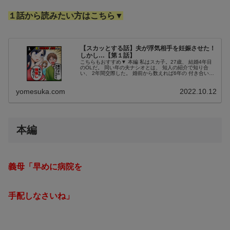
１話から読みたい方はこちら▼
【スカッとする話】夫が浮気相手を妊娠させた！
しかし…【第１話】
こちらもおすすめ▼ 本編 私はスカ子。27歳、 結婚4年目
のOLだ。 同い年の夫ナシオとは、 知人の紹介で知り合
い、 2年間交際した。 婚前から数えれば6年の 付き合いに
なるのだけど。 いろいろ、もっと早く 気づけなかったか
な。 反省してい...
yomesuka.com
2022.10.12
本編
義母「早めに病院を
手配しなさいね」