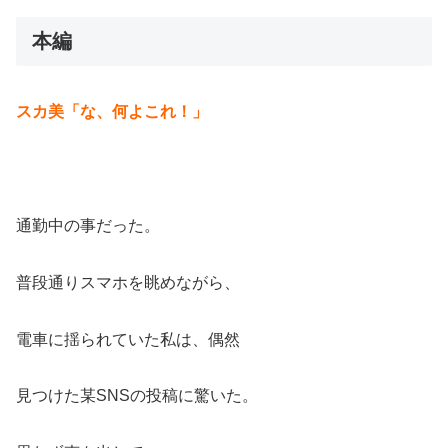
本編
スカ美「な、何よこれ！」
通勤中の事だった。
普段通りスマホを眺めながら、
電車に揺られていた私は、偶然
見つけた某SNSの投稿に驚いた。