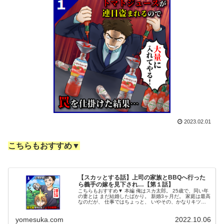
2023.02.01
こちらもおすすめ▼
【スカッとする話】上司の家族とBBQへ行った
ら義手の嫁を見下され…【第１話】
こちらもおすすめ▼ 本編 俺はスカ太郎。 25歳で、同い年
の妻とは まだ結婚したばかり。 新婚3ヶ月だ。 家庭は最高
なのだが、 仕事ではちょっと、 いやその、かなりキツ
い。 新婚早々、 最低になってしまった。 勤め先が倒産
し、 いきなり無職...
yomesuka.com
2022.10.06