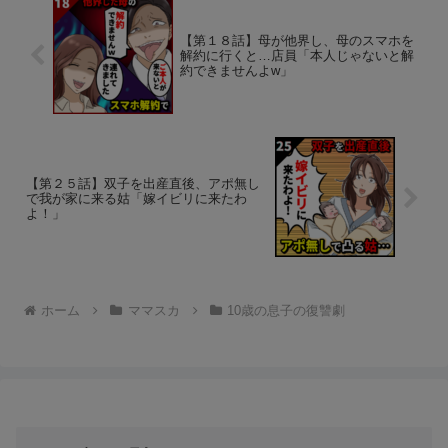
【第１８話】母が他界し、母のスマホを
解約に行くと…店員「本人じゃないと解
約できませんよw」
【第２５話】双子を出産直後、アポ無し
で我が家に来る姑「嫁イビリに来たわ
よ！」
ホーム
ママスカ
10歳の息子の復讐劇