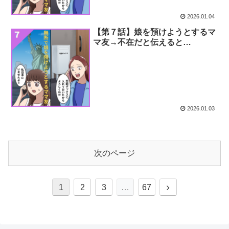
2026.01.04
【第７話】娘を預けようとするマ
マ友→不在だと伝えると…
2026.01.03
次のページ
次
1
2
3
…
67
へ